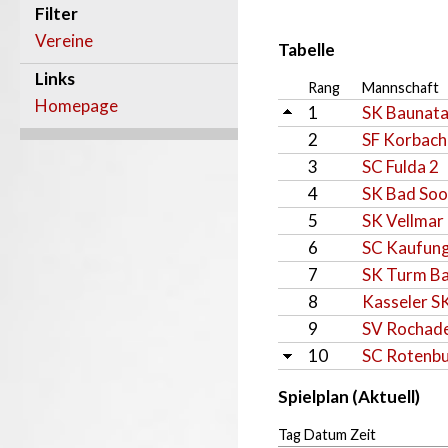
Filter
Vereine
Tabelle
Links
Rang
Mannschaft
Homepage
1
SK Baunata
2
SF Korbach
3
SC Fulda 2
4
SK Bad Soo
5
SK Vellmar
6
SC Kaufung
7
SK Turm Ba
8
Kasseler S
9
SV Rochade
10
SC Rotenbu
Spielplan (Aktuell)
Tag Datum Zeit