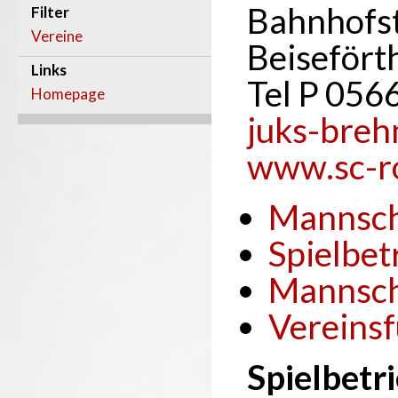
Bahnhofst
Filter
Vereine
Beisefört
Links
Tel P 056
Homepage
juks-breh
www.sc-r
Mannsch
Spielbet
Mannsch
Vereins
Spielbetr