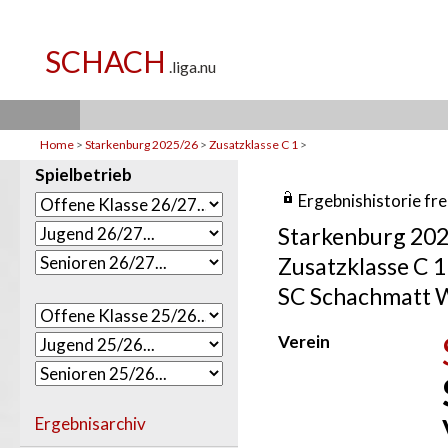
Home
>
Starkenburg 2025/26
>
Zusatzklasse C 1
>
Spielbetrieb
Ergebnishistorie fr
Starkenburg 20
Zusatzklasse C 1
SC Schachmatt W
Verein
Ergebnisarchiv