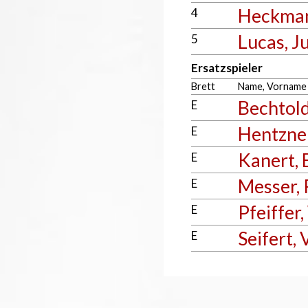
Heckman
4
Lucas, Ju
5
Ersatzspieler
Brett
Name, Vorname
Bechtold
E
Hentzner
E
Kanert, 
E
Messer, 
E
Pfeiffer,
E
Seifert, V
E