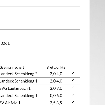
10261
Gastmannschaft
Brettpunkte
Landeck Schenkleng 2
2,0:4,0
Landeck Schenkleng 1
2,0:4,0
SVG Lauterbach 1
3,0:3,0
Landeck Schenkleng 1
0,0:6,0
SV Alsfeld 1
2,5:3,5