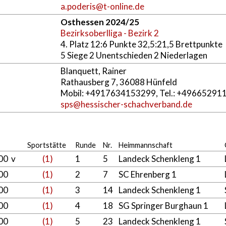
a.poderis@t-online.de
Osthessen 2024/25
Bezirksoberlliga - Bezirk 2
4. Platz 12:6 Punkte 32,5:21,5 Brettpunkte
5 Siege 2 Unentschieden 2 Niederlagen
Blanquett, Rainer
Rathausberg 7, 36088 Hünfeld
Mobil: +4917634153299, Tel.: +49665291
sps@hessischer-schachverband.de
Sportstätte
Runde
Nr.
Heimmannschaft
00 v
(1)
1
5
Landeck Schenkleng 1
:00
(1)
2
7
SC Ehrenberg 1
:00
(1)
3
14
Landeck Schenkleng 1
:00
(1)
4
18
SG Springer Burghaun 1
:00
(1)
5
23
Landeck Schenkleng 1