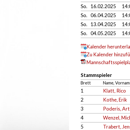
So.
16.02.2025
14
So.
06.04.2025
14
So.
13.04.2025
14:
So.
04.05.2025
14
Kalender herunterl
Zu Kalender hinzuf
Mannschaftsspielpla
Stammspieler
Brett
Name, Vornam
1
Klatt, Rico
2
Kothe, Erik
3
Poderis, Ar
4
Wenzel, Mic
5
Trabert, Jen