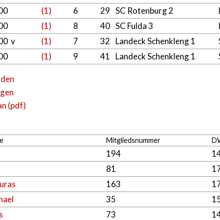
:00
(1)
6
29
SC Rotenburg 2
:00
(1)
8
40
SC Fulda 3
00 v
(1)
7
32
Landeck Schenkleng 1
:00
(1)
9
41
Landeck Schenkleng 1
aden
ügen
n (pdf)
e
Mitgliedsnummer
D
194
1
81
1
turas
163
1
hael
35
1
s
73
1