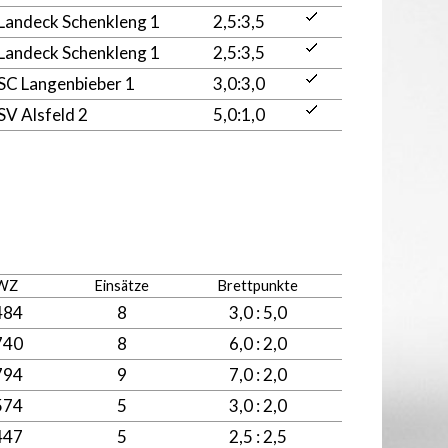
Landeck Schenkleng 1
2,5:3,5
Landeck Schenkleng 1
2,5:3,5
SC Langenbieber 1
3,0:3,0
SV Alsfeld 2
5,0:1,0
WZ
Einsätze
Brettpunkte
484
8
3,0 : 5,0
740
8
6,0 : 2,0
794
9
7,0 : 2,0
574
5
3,0 : 2,0
447
5
2,5 : 2,5