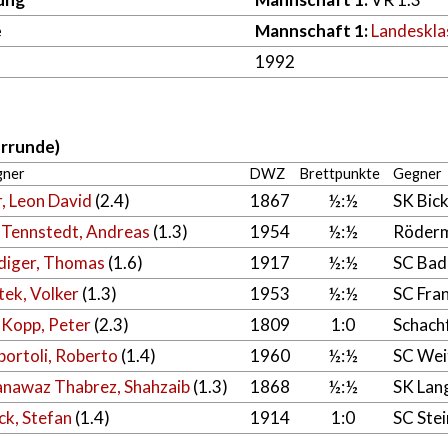
e
Mannschaft 1:
Landeskla
1992
orrunde)
gner
DWZ
Brettpunkte
Gegner
, Leon David
(2.4)
1867
½:½
SK Bic
. Tennstedt, Andreas
(1.3)
1954
½:½
Röderm
diger, Thomas
(1.6)
1917
½:½
SC Bad
tek, Volker
(1.3)
1953
½:½
SC Fra
 Kopp, Peter
(2.3)
1809
1:0
Schach
bortoli, Roberto
(1.4)
1960
½:½
SC Wei
anawaz Thabrez, Shahzaib
(1.3)
1868
½:½
SK Lan
ck, Stefan
(1.4)
1914
1:0
SC Stei