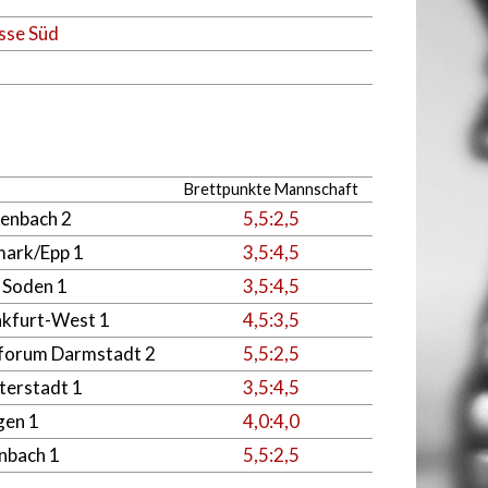
sse Süd
Brettpunkte Mannschaft
kenbach 2
5,5:2,5
ark/Epp 1
3,5:4,5
 Soden 1
3,5:4,5
nkfurt-West 1
4,5:3,5
forum Darmstadt 2
5,5:2,5
terstadt 1
3,5:4,5
gen 1
4,0:4,0
nbach 1
5,5:2,5