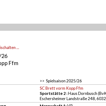
schalten ...
5/26
opp Ffm
>> Spielsaison 2025/26
SC Brett vorm Kopp Ffm
Sportstätte 2
:
Haus Dornbusch (Bv
Eschersheimer Landstraße 248, 6032
ung
Mannschaft 1:
VR -