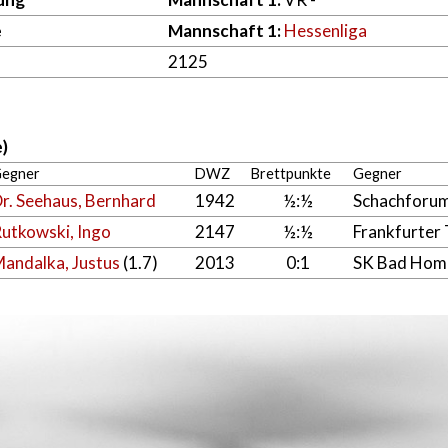
e
Mannschaft 1:
Hessenliga
2125
)
egner
DWZ
Brettpunkte
Gegner
r. Seehaus, Bernhard
1942
½:½
Schachforum
utkowski, Ingo
2147
½:½
Frankfurter
andalka, Justus
(1.7)
2013
0:1
SK Bad Hom