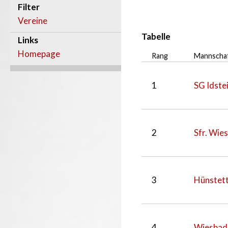
Filter
Vereine
Tabelle
Links
Homepage
Rang
Mannscha
1
SG Idste
2
Sfr. Wie
3
Hünstett
4
Wiesbad