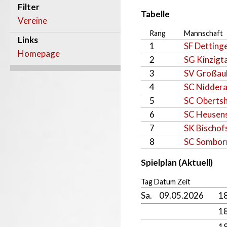
Filter
Tabelle
Vereine
Rang
Mannschaft
Links
1
SF Detting
Homepage
2
SG Kinzigta
3
SV Großau
4
SC Niddera
5
SC Obertsh
6
SC Heusen
7
SK Bischof
8
SC Sombor
Spielplan (Aktuell)
Tag Datum Zeit
Sa.
09.05.2026
1
1
1