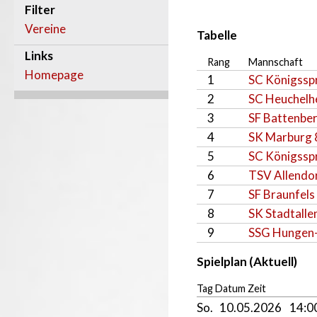
Filter
Vereine
Tabelle
Links
Rang
Mannschaft
Homepage
1
SC Königsspr
2
SC Heuchelh
3
SF Battenber
4
SK Marburg 
5
SC Königsspr
6
TSV Allendo
7
SF Braunfels
8
SK Stadtalle
9
SSG Hungen-
Spielplan (Aktuell)
Tag Datum Zeit
So.
10.05.2026
14: