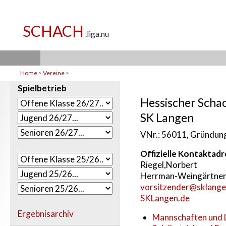
Home
>
Vereine
>
Spielbetrieb
Hessischer Scha
SK Langen
VNr.: 56011, Gründung
Offizielle Kontaktad
Riegel,Norbert
Herrman-Weingärtner-
vorsitzender@sklange
SKLangen.de
Ergebnisarchiv
Mannschaften und L