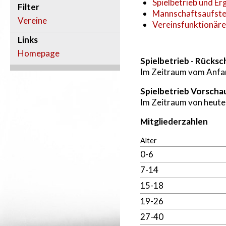
Spielbetrieb und Er
Filter
Mannschaftsaufste
Vereine
Vereinsfunktionäre
Links
Homepage
Spielbetrieb - Rücksc
Im Zeitraum vom Anfan
Spielbetrieb Vorscha
Im Zeitraum von heute
Mitgliederzahlen
Alter
0-6
7-14
15-18
19-26
27-40