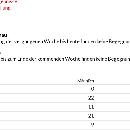
gebnisse
llung
hau
g der vergangenen Woche bis heute fanden keine Begegnun
u
 bis zum Ende der kommenden Woche finden keine Begegnun
Männlich
0
22
11
21
9